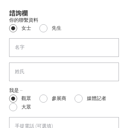
諮詢欄
你的聯繫資料
女士
先生
名字
姓氏
我是 ‧‧‧
觀眾
參展商
媒體記者
大眾
手提電話 (可選填)