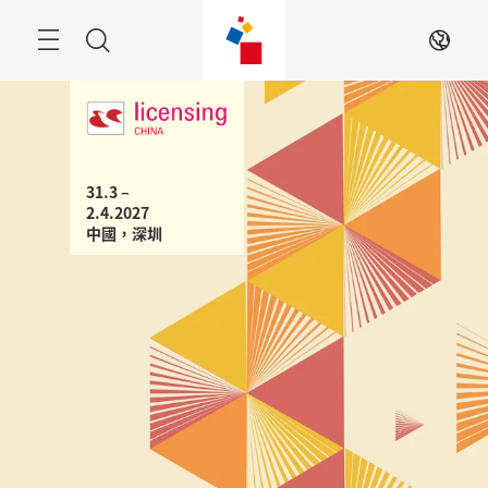
跳
過
搜
ZH
索
31.3 – 
2.4.2027

中國，深圳