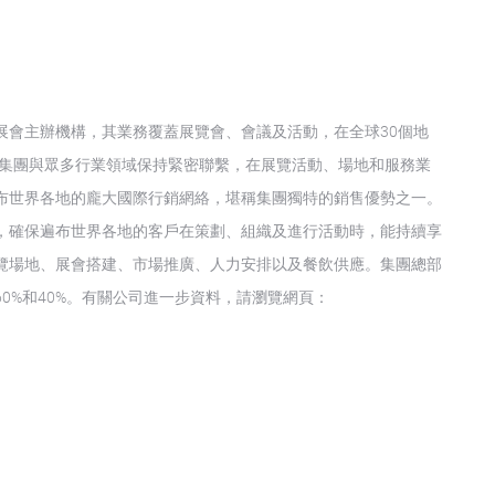
展會主辦機構，其業務覆蓋展覽會、會議及活動，在全球30個地
歐元。集團與眾多行業領域保持緊密聯繫，在展覽活動、場地和服務業
布世界各地的龐大國際行銷網絡，堪稱集團獨特的銷售優勢之一。
，確保遍布世界各地的客戶在策劃、組織及進行活動時，能持續享
覽場地、展會搭建、市場推廣、人力安排以及餐飲供應。集團總部
0%和40%。有關公司進一步資料，請瀏覽網頁：