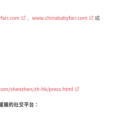
fair.com
www.chinababyfair.com
、
或
t.com/shenzhen/zh-hk/press.html
權展的社交平台：