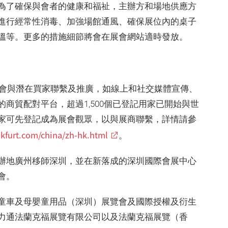
為了確保與會者的健康和福祉，主辦方和場地供應方
進行經常性消毒、加強場館通風、確保展位內的桌子
溫等。更多的措施細節將會在展會網站適時發放。
機會與潛在買家聯繫及推廣，如線上和社交媒體宣傳、
商貿配對平台，超過1,500個已登記用家已開始與世
家可先登記成為展會觀眾，以與展商聯繫，詳情請參
nkfurt.com/china/zh-hk.html
。
辦地廣州移師深圳，並在新落成的深圳國際會展中心
會。
童車及母嬰童用品（深圳）展覽會及國際授權及衍生
力通法蘭克福展覽有限公司以及法蘭克福展覽（香