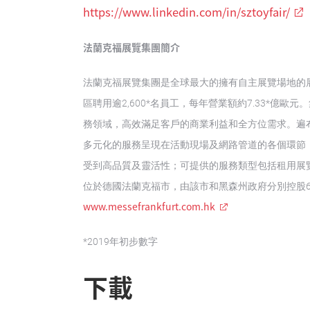
https://www.linkedin.com/in/sztoyfair/
法蘭克福展覽集團簡介
法蘭克福展覽集團是全球最大的擁有自主展覽場地的
區聘用逾2,600*名員工，每年營業額約7.33*億
務領域，高效滿足客戶的商業利益和全方位需求。遍
多元化的服務呈現在活動現場及網路管道的各個環節
受到高品質及靈活性；可提供的服務類型包括租用展
位於德國法蘭克福市，由該市和黑森州政府分別控股6
www.messefrankfurt.com.hk
*2019年初步數字
下載