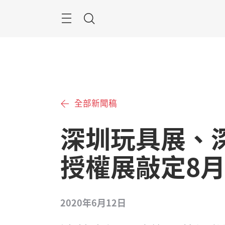
跳
過
搜
索
全部新聞稿
深圳玩具展、
授權展敲定8
2020年6月12日