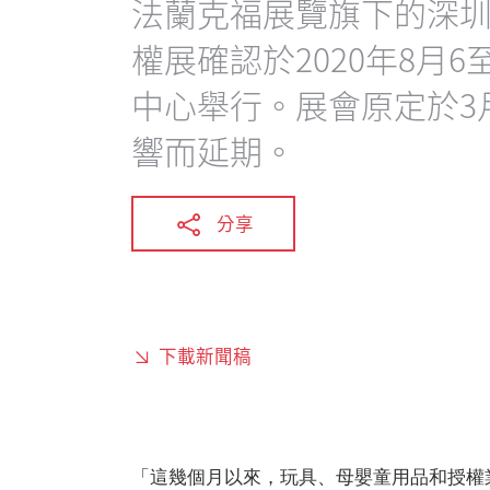
法蘭克福展覽旗下的深
權展確認於2020年8月
中心舉行。展會原定於3
響而延期。
分享
下載新聞稿
「這幾個月以來，玩具、母嬰童用品和授權