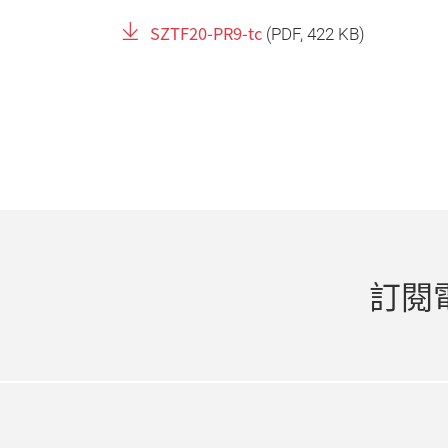
SZTF20-PR9-tc
(
PDF
, 422 KB)
訂閱