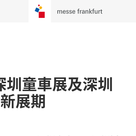
深圳童車展及深圳
月新展期