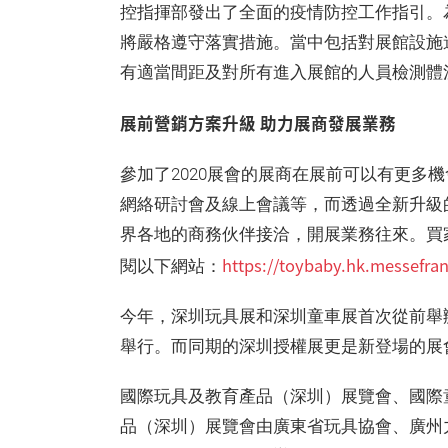
控指揮部發出了全面的疫情防控工作指引。
將嚴格遵守落實措施。當中包括對展館設施
有適當間距及對所有進入展館的人員檢測體
展前營銷方案升級 助力展商發展業務
參加了2020展會的展商在展前可以有更多
網絡研討會及線上會議等，而透過全新升級的
界各地的商務伙伴接洽，開展業務往來。買
https://toybaby.hk.messefra
閱以下網站：
今年，深圳玩具展和深圳童車展首次從前舉
舉行。而同期的深圳授權展更是新登場的展
國際玩具及教育產品（深圳）展覽會、國際
品（深圳）展覽會由廣東省玩具協會、廣州