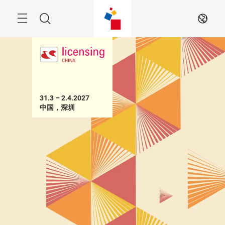
跳
过
搜
ZH
索
31.3 – 2.4.2027 

中国，深圳