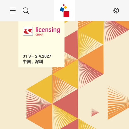
跳
过
搜
ZH
索
31.3 – 2.4.2027 

中国，深圳