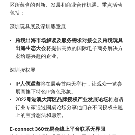
区所蕴含的创新、发展和商业合作机遇。重点活动
包括：
深圳玩具展及深圳婴童展
跨境出海市场解读及服务需求对接会
及
跨境玩具
出海生态大会
将提供高效的国际电子商务解决方
案给感兴趣的企业。
深圳授权展
IP人偶巡游
将在展会首两天举行，让观众一览参
展商旗下特色IP角色形象。
2022粤港澳大湾区品牌授权产业发展论坛
将邀请
行业专家通过圆桌论坛分享他们在不同授权主题
上的宝贵想法和愿景。
E-connect 360云易会线上平台联系无界限